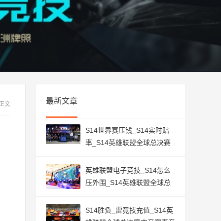
最新文章
正文
S14世界赛压钱_S14实时赔
率_S14英雄联盟全球总决赛
电竞赛事竞猜
英雄联盟电子竞技_S14怎么
压外围_S14英雄联盟全球总
决赛电竞赛事竞猜
S14胜负_雷竟技充值_S14英