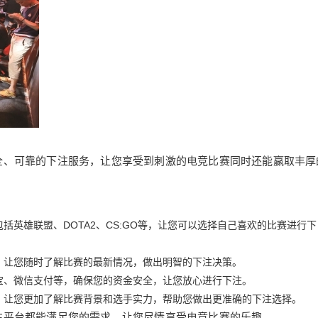
全、可靠的下注服务，让您享受到刺激的电竞比赛同时还能赢取丰厚
括英雄联盟、DOTA2、CS:GO等，让您可以选择自己喜欢的比赛进行下
，让您随时了解比赛的最新情况，做出明智的下注决策。
宝、微信支付等，确保您的资金安全，让您放心进行下注。
，让您更加了解比赛背景和选手实力，帮助您做出更准确的下注选择。
注平台都能满足您的需求，让您尽情享受电竞比赛的乐趣。