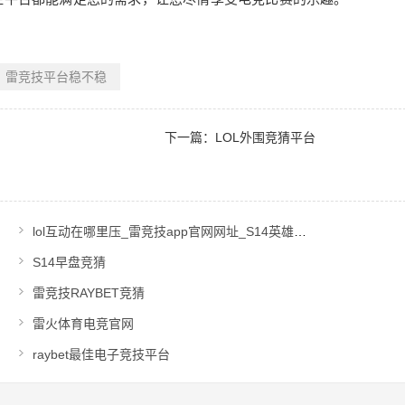
雷竞技平台稳不稳
下一篇：LOL外围竞猜平台
lol互动在哪里压_雷竞技app官网网址_S14英雄联盟全球总决赛电竞赛事竞猜
S14早盘竞猜
雷竞技RAYBET竞猜
雷火体育电竞官网
raybet最佳电子竞技平台