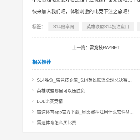
快来加入我们吧，体验刺激的电竞下注之旅吧！
标签：
S14赔率网
英雄联盟S14投注盘口
上一篇：雷竞技RAYBET
相关推荐
S14胜负_雷竟技充值_S14英雄联盟全球总决赛电竞赛事竞猜
英雄联盟哪里可以压胜负
LOL比赛竞猜
雷速体育app官方下载_lol比赛押注用什么软件MSI季中赛2024
雷速体育怎么买比赛