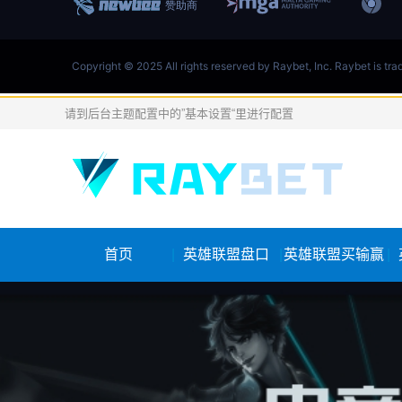
请到后台主题配置中的”基本设置“里进行配置
首页
英雄联盟盘口
英雄联盟买输赢