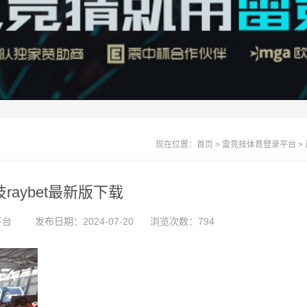
现在位置：
首页
>
雷竞技体育登录平台
>
raybet最新版下载
平台
发布日期：2024-07-20
浏览次数：794