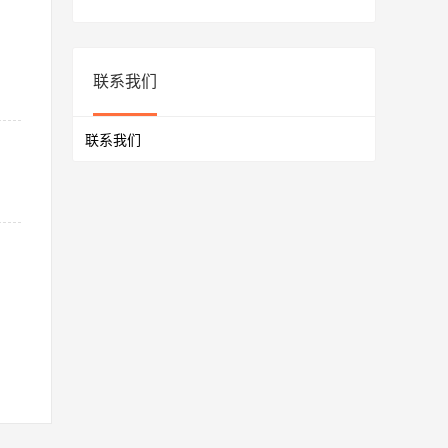
联系我们
联系我们