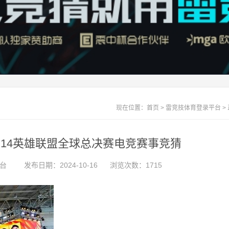
现在位置：
首页
>
雷竞技体育登录平台
>
_S14英雄联盟全球总决赛电竞赛事竞猜
台
发布日期：2024-10-16
浏览次数：1715