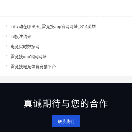
lol互动在哪里压_雷竞技app官网网址_S14英雄联盟全球总决赛电竞赛事竞猜
lol投注请来
电竞实时数据网
雷竞技app官网网址
雷竞技电竞体育竞猜平台
真诚期待与您的合作
联系我们