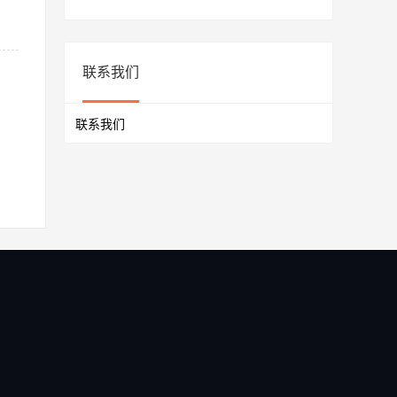
联系我们
联系我们