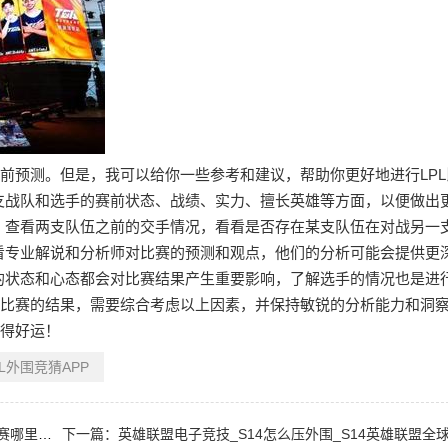
前预测。但是，我可以给你一些参考和建议，帮助你更好地进行LPL
每支战队和选手的赛前状态、战绩、实力、擅长英雄等方面，以便做出
录：查看两支队伍之前的交手情况，看看是否存在某支队伍在对战另一
看看专业解说和分析师对比赛的预测和观点，他们的分析可能会提供更
手的状态和心态都会对比赛结果产生重要影响，了解选手的情况也是进
PL比赛的结果，需要综合考虑以上因素，并保持敏锐的分析能力和洞
得好运！
OL外围竞猜APP
上一篇：英雄联盟新英雄怎么买不了_S14英雄联盟世界赛哪里下注_S14英雄联盟全球总决赛电竞赛事竞猜