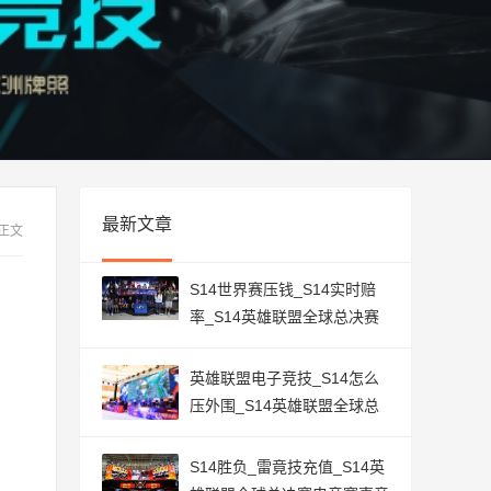
最新文章
正文
S14世界赛压钱_S14实时赔
率_S14英雄联盟全球总决赛
电竞赛事竞猜
英雄联盟电子竞技_S14怎么
压外围_S14英雄联盟全球总
决赛电竞赛事竞猜
S14胜负_雷竟技充值_S14英