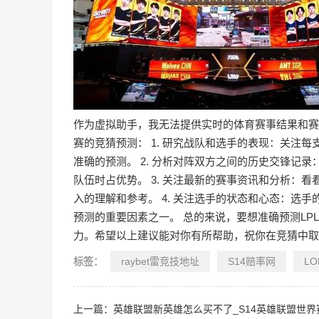
作为虚拟助手，我无法提供实时的体育赛事结果和赛
赛的竞猜预测： 1. 研究战队和选手的表现：关注
准确的预测。 2. 分析对阵双方之间的历史交锋记
队伍时占优势。 3. 关注最新的赛事资讯和分析：
入的理解和参考。 4. 关注选手的状态和心态：选
预测的重要因素之一。 总的来说，要想准确预测L
力。希望以上建议能对你有所帮助，祝你在竞猜中取
标签：
raybet雷竞技地址
S14赔率网
L