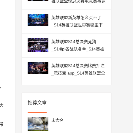
雄联盟全球总决赛电竞赛事竞
猜
英雄联盟新英雄怎么买不了
_S14英雄联盟世界赛哪里下
注_S14英雄联盟全球总决赛
电竞赛事竞猜
英雄联盟S14总决赛竞猜
_S14lpl各战队名单_S14英雄
联盟全球总决赛电竞赛事竞猜
英雄联盟S14总决赛比赛押注
_竞技宝 app_S14英雄联盟全
球总决赛电竞赛事竞猜
。
推荐文章
大
未命名
带