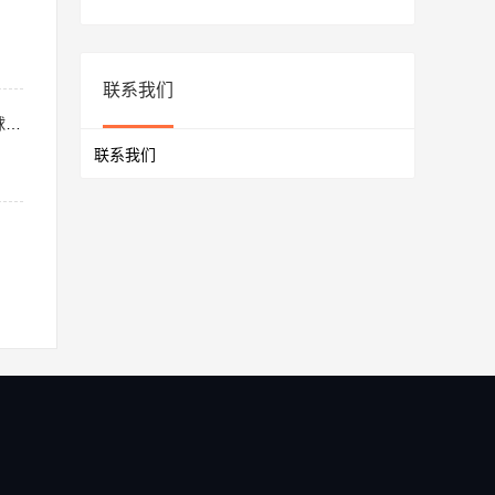
联系我们
下一篇：英雄联盟竞猜平台叫什么_raybet86_S14英雄联盟全球总决赛电竞赛事竞猜
联系我们