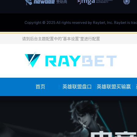
请到后台主题配置中的”基本设置“里进行配置
首页
英雄联盟盘口
英雄联盟买输赢