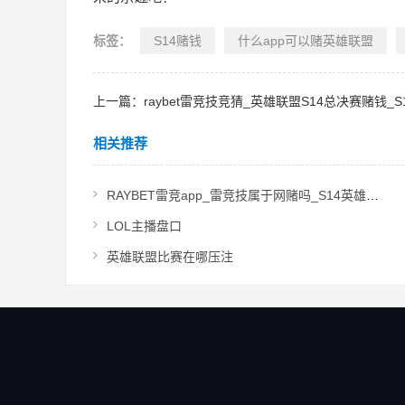
标签：
S14赌钱
什么app可以赌英雄联盟
相关推荐
RAYBET雷竞app_雷竞技属于网赌吗_S14英雄联盟全球总决赛电竞赛事竞猜
LOL主播盘口
英雄联盟比赛在哪压注