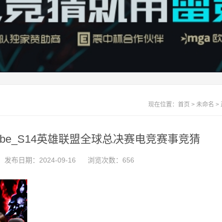
现在位置：
首页
>
未命名
>
ybe_S14英雄联盟全球总决赛电竞赛事竞猜
发布日期：2024-09-16
浏览次数：656