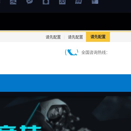
|
请先配置
请先配置
请先配置
全国咨询热线：