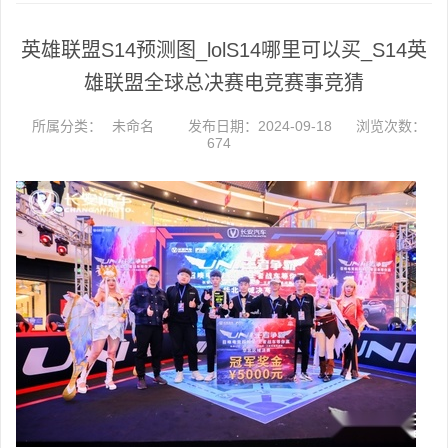
英雄联盟S14预测图_lolS14哪里可以买_S14英
雄联盟全球总决赛电竞赛事竞猜
所属分类：
未命名
发布日期：2024-09-18
浏览次数：
674