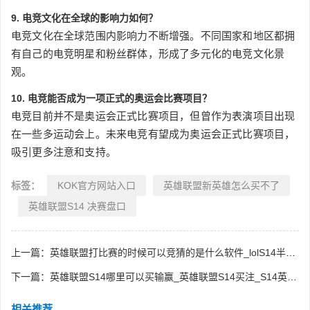
9. 电竞文化在全球的影响力如何？
电竞文化在全球范围内影响力不断增强。不同国家和地区都拥
有自己的电竞明星和粉丝群体，形成了多元化的电竞文化景
观。
10. 电竞能否成为一项正式的奥运会比赛项目？
电竞目前并不是奥运会正式比赛项目，但曾作为表演项目出现
在一些多运动会上。未来电竞有望成为奥运会正式比赛项目，
吸引更多注意和支持。
标签：
KOK官方网站入口
英雄联盟新英雄怎么买不了
英雄联盟S14 决赛盘口
上一篇：英雄联盟打比赛的时候可以竞猜的是什么软件_lolS14半决赛外国解说视频_S14英雄联盟全球总决赛电竞赛事竞猜
下一篇：英雄联盟S14哪里可以买输赢_英雄联盟S14买注_S14英雄联盟全球总决赛电竞赛事竞猜
相关推荐